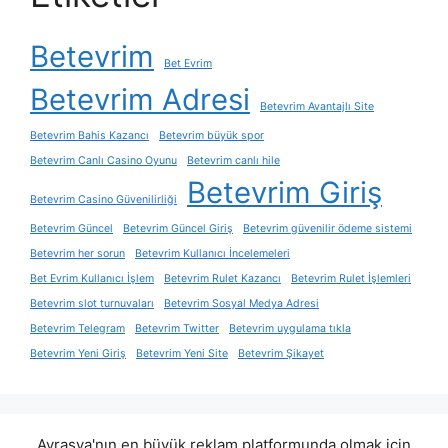
Betevrim
Bet Evrim
Betevrim Adresi
Betevrim Avantajlı Site
Betevrim Bahis Kazancı
Betevrim büyük spor
Betevrim Canlı Casino Oyunu
Betevrim canlı hile
Betevrim Giriş
Betevrim Casino Güvenilirliği
Betevrim Güncel
Betevrim Güncel Giriş
Betevrim güvenilir ödeme sistemi
Betevrim her sorun
Betevrim Kullanıcı İncelemeleri
Bet Evrim Kullanıcı İşlem
Betevrim Rulet Kazancı
Betevrim Rulet İşlemleri
Betevrim slot turnuvaları
Betevrim Sosyal Medya Adresi
Betevrim Telegram
Betevrim Twitter
Betevrim uygulama tıkla
Betevrim Yeni Giriş
Betevrim Yeni Site
Betevrim Şikayet
Avrasya'nın en büyük reklam platformunda olmak için