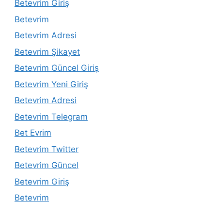
Betevrim Giriş
Betevrim
Betevrim Adresi
Betevrim Şikayet
Betevrim Güncel Giriş
Betevrim Yeni Giriş
Betevrim Adresi
Betevrim Telegram
Bet Evrim
Betevrim Twitter
Betevrim Güncel
Betevrim Giriş
Betevrim