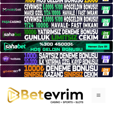
İçeriğe
atla
Menü