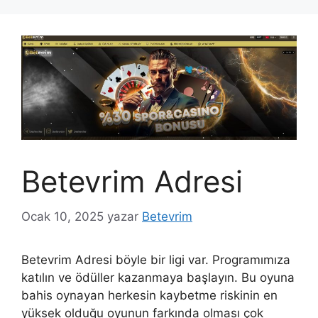
Betevrim Adresi
Ocak 10, 2025
yazar
Betevrim
Betevrim Adresi böyle bir ligi var. Programımıza
katılın ve ödüller kazanmaya başlayın. Bu oyuna
bahis oynayan herkesin kaybetme riskinin en
yüksek olduğu oyunun farkında olması çok