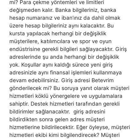
mi? Para çekme yöntemleri ve limitleri
değişmeden kalır. Banka bilgileriniz, banka
hesap numaranız ve iban’ınız da dahil olmak
üzere hesap bilgileriniz aynı kalacaktır. Bu
kursta yapılacak herhangi bir değişiklik
müşterilere, katılımcılara ve spor ve oyun
endüstrisine gerekli bilgileri sağlayacaktır. Giriş
adreslerinde şu anda herhangi bir değişiklik
yok. Koşullar aynı kaldığı sürece yeni giriş
adresinizle aynı finansal işlemleri kullanmaya
devam edebilirsiniz. Giriş adresi Betevrim
gönderilecek mi? Bu soruya yanıt olarak müşteri
hizmetleri köklü yönergelere ve uygulamalara
sahiptir. Destek hizmetleri tarafından gerekli
bildirimler sağlanacaktır. giriş adresini
bildirdikten sonra gelen adres müşteri
hizmetlerine bildirilecektir. Eğer öyleyse, müşteri
hizmetleri ekibi kimi bilgilendirecek? Müşteri