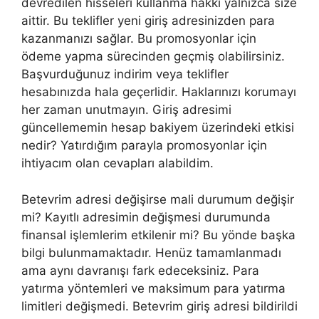
devredilen hisseleri kullanma hakkı yalnızca size
aittir. Bu teklifler yeni giriş adresinizden para
kazanmanızı sağlar. Bu promosyonlar için
ödeme yapma sürecinden geçmiş olabilirsiniz.
Başvurduğunuz indirim veya teklifler
hesabınızda hala geçerlidir. Haklarınızı korumayı
her zaman unutmayın. Giriş adresimi
güncellememin hesap bakiyem üzerindeki etkisi
nedir? Yatırdığım parayla promosyonlar için
ihtiyacım olan cevapları alabildim.
Betevrim adresi değişirse mali durumum değişir
mi? Kayıtlı adresimin değişmesi durumunda
finansal işlemlerim etkilenir mi? Bu yönde başka
bilgi bulunmamaktadır. Henüz tamamlanmadı
ama aynı davranışı fark edeceksiniz. Para
yatırma yöntemleri ve maksimum para yatırma
limitleri değişmedi. Betevrim giriş adresi bildirildi