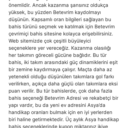
önemlidir. Ancak kazanma şansınız oldukça
yüksek, bu yüzden Betevrim kaydolmayı
düşünün. Kapsamlı oran bilgileri sağlayan bu
bahis türünü seçmek ve katılmak için Betevrim
çevrimiçi bahis sitesine kolayca erişebilirsiniz.
Web sitemizde çok çeşitli büyüleyici
seçeneklere yer vereceğiz. Kazanma olasılığı
her takımın göreceli gücüne bağlıdır. Bu tür
bahis, iki takım arasındaki güç dinamiklerini eşit
bir zemine kaydırmaya çalışır. Maçta daha az
yetenekli olduğu düşünülen takımlara gol farkı
verilirken, açıkça daha güçlü olan takımlara eksi
puan verilir. Bu tür bahislerde, çok daha fazla
bahis seçeneği Betevrim Adresi ve rekabetçi bir
yapı vardır, bu da yeni ev adresini Asya’da
handikap oranları bulmak için en iyi yerlerden
biri haline getirmektedir. Üç aylık Asya handikap
bahis seçeneklerinde kupon miktarınız ikiye