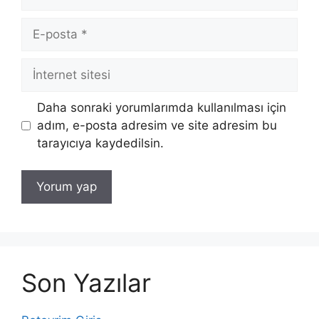
E-
posta
İnternet
sitesi
Daha sonraki yorumlarımda kullanılması için
adım, e-posta adresim ve site adresim bu
tarayıcıya kaydedilsin.
Son Yazılar