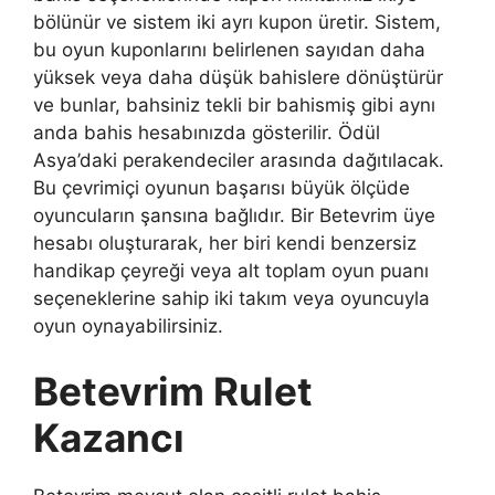
bölünür ve sistem iki ayrı kupon üretir. Sistem,
bu oyun kuponlarını belirlenen sayıdan daha
yüksek veya daha düşük bahislere dönüştürür
ve bunlar, bahsiniz tekli bir bahismiş gibi aynı
anda bahis hesabınızda gösterilir. Ödül
Asya’daki perakendeciler arasında dağıtılacak.
Bu çevrimiçi oyunun başarısı büyük ölçüde
oyuncuların şansına bağlıdır. Bir Betevrim üye
hesabı oluşturarak, her biri kendi benzersiz
handikap çeyreği veya alt toplam oyun puanı
seçeneklerine sahip iki takım veya oyuncuyla
oyun oynayabilirsiniz.
Betevrim Rulet
Kazancı