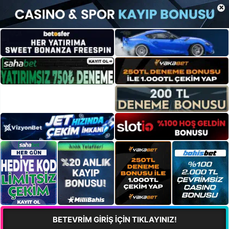
×
BETEVRİM GİRİŞ İÇİN TIKLAYINIZ!