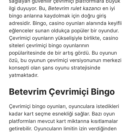
sağlayan güvenilir çevrimiçi platformlara büyük
ilgi duyuyor. Bu,
Betevrim rulet kazancı
en iyi
bingo anlarına kaydolmak için doğru giriş
adresidir. Bingo, casino oyunları alanında keyifli
eğlenceler sunan oldukça popüler bir oyundur.
Çevrimiçi oyunların yükselişiyle birlikte, casino
siteleri çevrimiçi bingo oyunlarının
popülaritesinde de bir artış gördü. Bu oyunun
özü, bu oyunun çevrimiçi versiyonunun merkezi
konsepti olan şans oyunu stratejisinde
yatmaktadır.
Betevrim Çevrimiçi Bingo
Çevrimiçi bingo oyunları, oyunculara istedikleri
kadar kart seçme esnekliği sağlar. Bazı oyun
platformları mevcut kart miktarına kısıtlamalar
getirebilir. Oyuncuların limitin izin verdiğinden