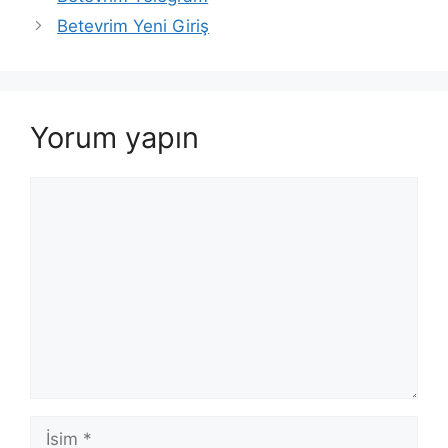
Betevrim Yeni Giriş
Yorum yapın
Yorum
İsim