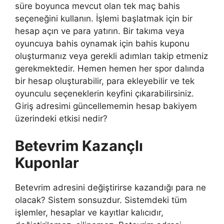
süre boyunca mevcut olan tek maç bahis
seçeneğini kullanın. İşlemi başlatmak için bir
hesap açın ve para yatırın. Bir takıma veya
oyuncuya bahis oynamak için bahis kuponu
oluşturmanız veya gerekli adımları takip etmeniz
gerekmektedir. Hemen hemen her spor dalında
bir hesap oluşturabilir, para ekleyebilir ve tek
oyunculu seçeneklerin keyfini çıkarabilirsiniz.
Giriş adresimi güncellememin hesap bakiyem
üzerindeki etkisi nedir?
Betevrim Kazançlı
Kuponlar
Betevrim adresini değiştirirse kazandığı para ne
olacak? Sistem sonsuzdur. Sistemdeki tüm
işlemler, hesaplar ve kayıtlar kalıcıdır,