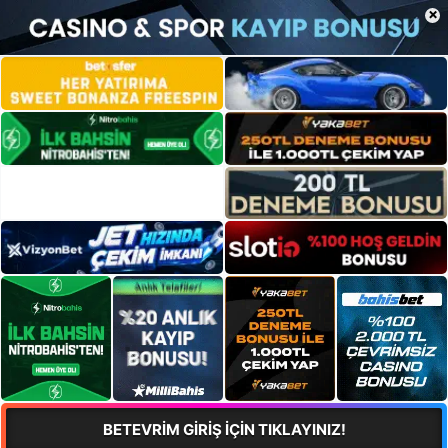
×
BETEVRİM GİRİŞ İÇİN TIKLAYINIZ!