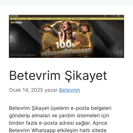
Betevrim Şikayet
Ocak 14, 2025
yazar
Betevrim
Betevrim Şikayet üyelerin e-posta belgeleri
gönderip almaları ve yardım istemeleri için
birden fazla e-posta adresi sağlar. Ayrıca
Betevrim Whatsapp etkileşim hattı sitede