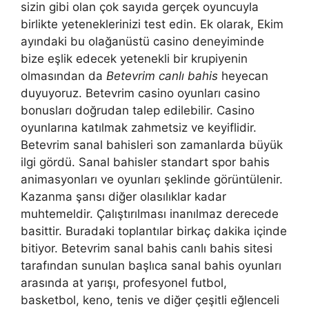
sizin gibi olan çok sayıda gerçek oyuncuyla
birlikte yeteneklerinizi test edin. Ek olarak, Ekim
ayındaki bu olağanüstü casino deneyiminde
bize eşlik edecek yetenekli bir krupiyenin
olmasından da
Betevrim canlı bahis
heyecan
duyuyoruz. Betevrim casino oyunları casino
bonusları doğrudan talep edilebilir. Casino
oyunlarına katılmak zahmetsiz ve keyiflidir.
Betevrim sanal bahisleri son zamanlarda büyük
ilgi gördü. Sanal bahisler standart spor bahis
animasyonları ve oyunları şeklinde görüntülenir.
Kazanma şansı diğer olasılıklar kadar
muhtemeldir. Çalıştırılması inanılmaz derecede
basittir. Buradaki toplantılar birkaç dakika içinde
bitiyor. Betevrim sanal bahis canlı bahis sitesi
tarafından sunulan başlıca sanal bahis oyunları
arasında at yarışı, profesyonel futbol, ​​
basketbol, ​​keno, tenis ve diğer çeşitli eğlenceli