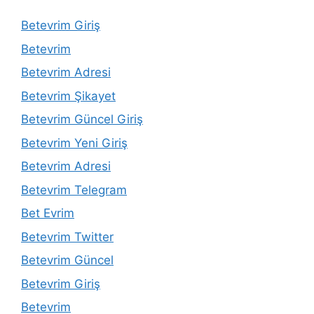
Betevrim Giriş
Betevrim
Betevrim Adresi
Betevrim Şikayet
Betevrim Güncel Giriş
Betevrim Yeni Giriş
Betevrim Adresi
Betevrim Telegram
Bet Evrim
Betevrim Twitter
Betevrim Güncel
Betevrim Giriş
Betevrim