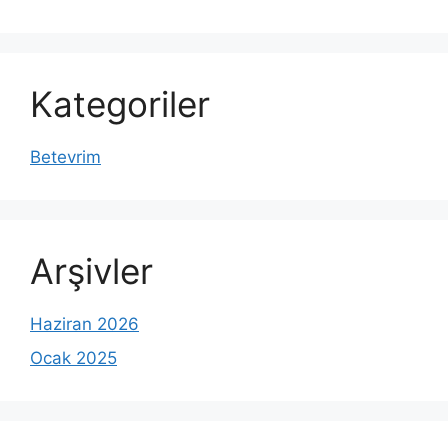
Kategoriler
Betevrim
Arşivler
Haziran 2026
Ocak 2025