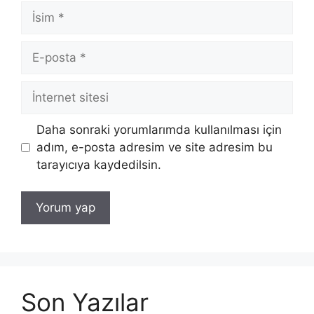
İsim
E-
posta
İnternet
sitesi
Daha sonraki yorumlarımda kullanılması için
adım, e-posta adresim ve site adresim bu
tarayıcıya kaydedilsin.
Son Yazılar