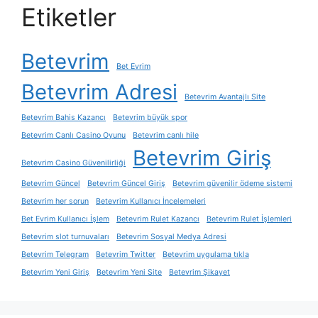
Etiketler
Betevrim
Bet Evrim
Betevrim Adresi
Betevrim Avantajlı Site
Betevrim Bahis Kazancı
Betevrim büyük spor
Betevrim Canlı Casino Oyunu
Betevrim canlı hile
Betevrim Giriş
Betevrim Casino Güvenilirliği
Betevrim Güncel
Betevrim Güncel Giriş
Betevrim güvenilir ödeme sistemi
Betevrim her sorun
Betevrim Kullanıcı İncelemeleri
Bet Evrim Kullanıcı İşlem
Betevrim Rulet Kazancı
Betevrim Rulet İşlemleri
Betevrim slot turnuvaları
Betevrim Sosyal Medya Adresi
Betevrim Telegram
Betevrim Twitter
Betevrim uygulama tıkla
Betevrim Yeni Giriş
Betevrim Yeni Site
Betevrim Şikayet