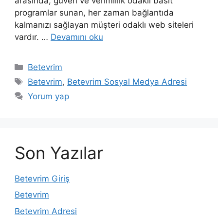
arasında, güven ve verimlilik odaklı basit
programlar sunan, her zaman bağlantıda
kalmanızı sağlayan müşteri odaklı web siteleri
vardır. …
Devamını oku
Kategoriler
Betevrim
Etiketler
Betevrim
,
Betevrim Sosyal Medya Adresi
Yorum yap
Son Yazılar
Betevrim Giriş
Betevrim
Betevrim Adresi