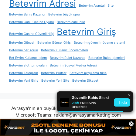
Betevrim Adresi
Betevrim Avantajlı Site
Betevrim Bahis Kazancı
Betevrim büyük spor
Betevrim Canlı Casino Oyunu
Betevrim canlı hile
Betevrim Giriş
Betevrim Casino Güvenilirliği
Betevrim Güncel
Betevrim Güncel Giriş
Betevrim güvenilir ödeme sistemi
Betevrim her sorun
Betevrim Kullanıcı İncelemeleri
Bet Evrim Kullanıcı İşlem
Betevrim Rulet Kazancı
Betevrim Rulet İşlemleri
Betevrim slot turnuvaları
Betevrim Sosyal Medya Adresi
Betevrim Telegram
Betevrim Twitter
Betevrim uygulama tıkla
Betevrim Yeni Giriş
Betevrim Yeni Site
Betevrim Şikayet
Avrasya'nın en büyük reklam platformunda olmak için
Microsoft Teams:
reklam@avrasyamarketing.com
adresimizden veya Telegram: @Avrasyamarketing
×
adresimizden irtibat kurabilirsiniz. (Tek iletişim
adreslerimiz teams / telegram ve mail adresimizdir.