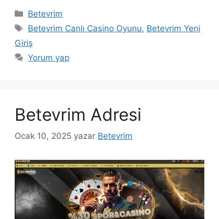
Kategoriler
Betevrim
Etiketler
Betevrim Canlı Casino Oyunu
,
Betevrim Yeni
Giriş
Yorum yap
Betevrim Adresi
Ocak 10, 2025
yazar
Betevrim