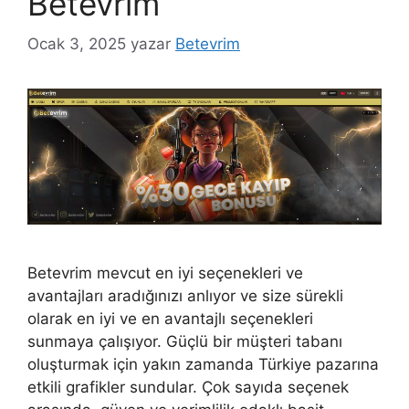
Betevrim
Ocak 3, 2025
yazar
Betevrim
Betevrim mevcut en iyi seçenekleri ve
avantajları aradığınızı anlıyor ve size sürekli
olarak en iyi ve en avantajlı seçenekleri
sunmaya çalışıyor. Güçlü bir müşteri tabanı
oluşturmak için yakın zamanda Türkiye pazarına
etkili grafikler sundular. Çok sayıda seçenek