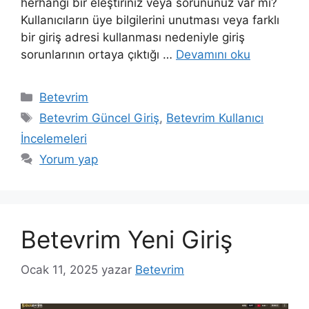
herhangi bir eleştiriniz veya sorununuz var mı?
Kullanıcıların üye bilgilerini unutması veya farklı
bir giriş adresi kullanması nedeniyle giriş
sorunlarının ortaya çıktığı …
Devamını oku
Kategoriler
Betevrim
Etiketler
Betevrim Güncel Giriş
,
Betevrim Kullanıcı
İncelemeleri
Yorum yap
Betevrim Yeni Giriş
Ocak 11, 2025
yazar
Betevrim