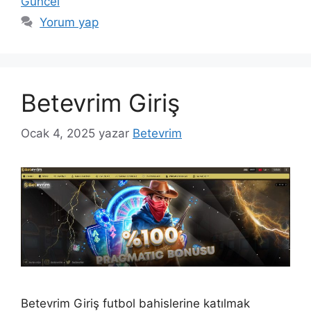
Güncel
Yorum yap
Betevrim Giriş
Ocak 4, 2025
yazar
Betevrim
Betevrim Giriş futbol bahislerine katılmak