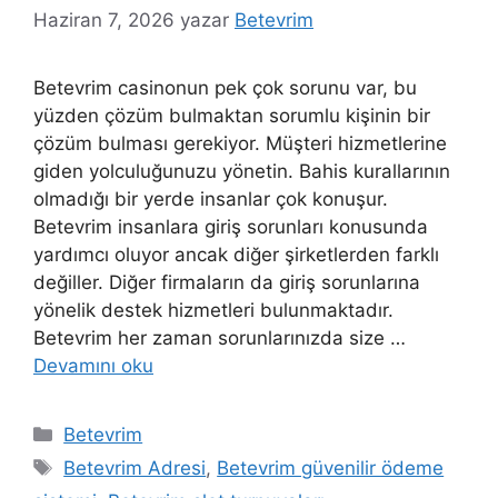
Haziran 7, 2026
yazar
Betevrim
Betevrim casinonun pek çok sorunu var, bu
yüzden çözüm bulmaktan sorumlu kişinin bir
çözüm bulması gerekiyor. Müşteri hizmetlerine
giden yolculuğunuzu yönetin. Bahis kurallarının
olmadığı bir yerde insanlar çok konuşur.
Betevrim insanlara giriş sorunları konusunda
yardımcı oluyor ancak diğer şirketlerden farklı
değiller. Diğer firmaların da giriş sorunlarına
yönelik destek hizmetleri bulunmaktadır.
Betevrim her zaman sorunlarınızda size …
Devamını oku
Kategoriler
Betevrim
Etiketler
Betevrim Adresi
,
Betevrim güvenilir ödeme