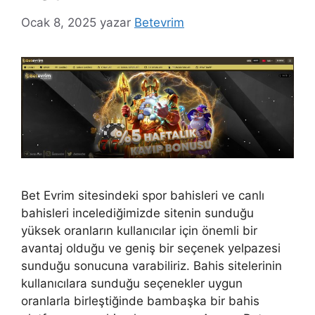
Ocak 8, 2025
yazar
Betevrim
Bet Evrim sitesindeki spor bahisleri ve canlı
bahisleri incelediğimizde sitenin sunduğu
yüksek oranların kullanıcılar için önemli bir
avantaj olduğu ve geniş bir seçenek yelpazesi
sunduğu sonucuna varabiliriz. Bahis sitelerinin
kullanıcılara sunduğu seçenekler uygun
oranlarla birleştiğinde bambaşka bir bahis