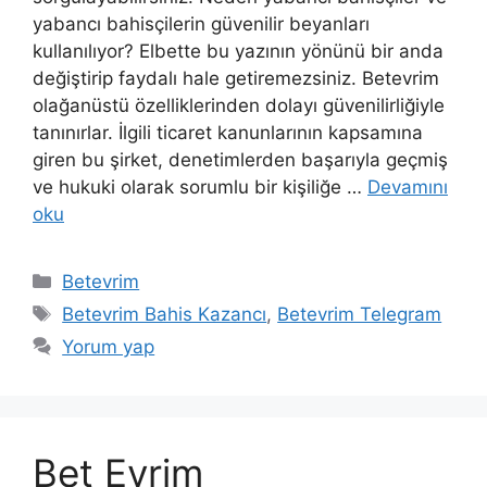
yabancı bahisçilerin güvenilir beyanları
kullanılıyor? Elbette bu yazının yönünü bir anda
değiştirip faydalı hale getiremezsiniz. Betevrim
olağanüstü özelliklerinden dolayı güvenilirliğiyle
tanınırlar. İlgili ticaret kanunlarının kapsamına
giren bu şirket, denetimlerden başarıyla geçmiş
ve hukuki olarak sorumlu bir kişiliğe …
Devamını
oku
Kategoriler
Betevrim
Etiketler
Betevrim Bahis Kazancı
,
Betevrim Telegram
Yorum yap
Bet Evrim