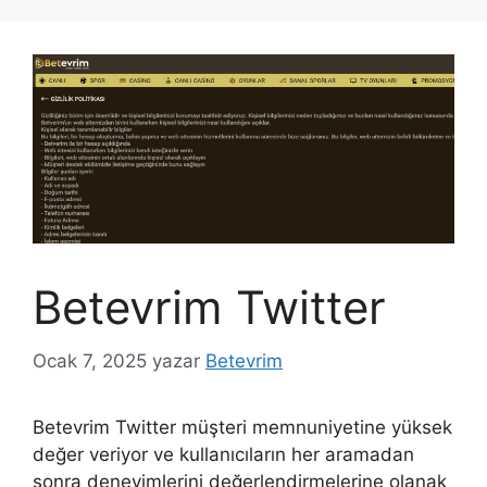
Betevrim Twitter
Ocak 7, 2025
yazar
Betevrim
Betevrim Twitter müşteri memnuniyetine yüksek
değer veriyor ve kullanıcıların her aramadan
sonra deneyimlerini değerlendirmelerine olanak