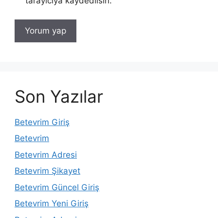
tarayıcıya kaydedilsin.
Son Yazılar
Betevrim Giriş
Betevrim
Betevrim Adresi
Betevrim Şikayet
Betevrim Güncel Giriş
Betevrim Yeni Giriş