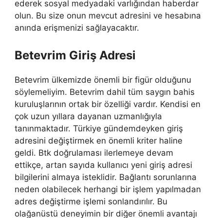
ederek sosyal medyadaki varlığından haberdar
olun. Bu size onun mevcut adresini ve hesabına
anında erişmenizi sağlayacaktır.
Betevrim Giriş Adresi
Betevrim ülkemizde önemli bir figür olduğunu
söylemeliyim. Betevrim dahil tüm saygın bahis
kuruluşlarının ortak bir özelliği vardır. Kendisi en
çok uzun yıllara dayanan uzmanlığıyla
tanınmaktadır. Türkiye gündemdeyken giriş
adresini değiştirmek en önemli kriter haline
geldi. Btk doğrulaması ilerlemeye devam
ettikçe, artan sayıda kullanıcı yeni giriş adresi
bilgilerini almaya isteklidir. Bağlantı sorunlarına
neden olabilecek herhangi bir işlem yapılmadan
adres değiştirme işlemi sonlandırılır. Bu
olağanüstü deneyimin bir diğer önemli avantajı