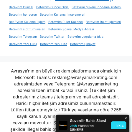
Betevrim Güncel
Betevrim Güncel Giriş
Betevrim güvenilir ödeme sistemi
Betevrim her sorun
Betevrim Kullanıcı İncelemeleri
Bet Evrim Kullanıcı İşlem
Betevrim Rulet Kazancı
Betevrim Rulet İşlemleri
Betevrim slot turnuvaları
Betevrim Sosyal Medya Adresi
Betevrim Telegram
Betevrim Twitter
Betevrim uygulama tıkla
Betevrim Yeni Giriş
Betevrim Yeni Site
Betevrim Şikayet
Avrasya'nın en büyük reklam platformunda olmak için
Microsoft Teams:
reklam@avrasyamarketing.com
adresimizden veya Telegram: @Avrasyamarketing
adresimizden irtibat kurabilirsiniz. (Tek iletişim
adreslerimiz teams / telegram ve mail adresimizdir.
Harici hiçbir iletişim adresimiz bulunmamaktadır.
Lütfen itibar etmeyiniz.) Türkiye yasalarına göre 7258
sayılı kanun uyarınca yasa dışı bahis oynamanın
cezaları mevcuttur. Şu an bulunduğunuz site hiç bir
şekilde illegal bahis oyunları oynatmıyor ve oynamaya