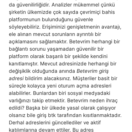
da güvenilirliğidir. Analizler mükemmel çünkü
şirketin ülkemizde çok sayıda çevrimiçi bahis
platformunun bulunduğunu güvenle
söyleyebiliriz. Erişiminizi genişletmenin avantajı,
ele alınan mevcut sorunların ayrıntılı bir
açıklamasını sağlamaktır. Betevrim herhangi bir
bağlantı sorunu yaşamadan güvenilir bir
platform olarak başarılı bir şekilde kendini
kanıtlamıştır. Mevcut adresinizde herhangi bir
değişiklik olduğunda anında
Betevrim giriş
adresi
bildirim alacaksınız. Müşteriler basit bir
süreçle kolayca yeni oturum açma adresleri
alabilirler. Bunlardan biri sosyal medyadaki
varlığınızı takip etmektir. Betevrim neden ihraç
edildi? Başka bir ülkede yasal olarak çalışıyor
olsanız bile giriş btk tarafından kısıtlanmaktadır.
Derhal adreslerini güncellediler ve aktif
katılımlarına devam ettiler. Bu adres